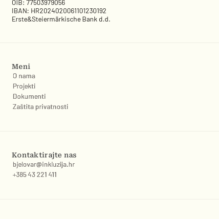
OIB: 77503979056
IBAN: HR2024020061101230192
Erste&Steiermärkische Bank d.d.
Meni
O nama
O nama
Projekti
Projekti
Dokumenti
Dokumenti
Zaštita privatnosti
Zaštita privatnosti
Kontaktirajte nas
bjelovar@inkluzija.hr
bjelovar@inkluzija.hr
+385 43 221 411
+385 43 221 411