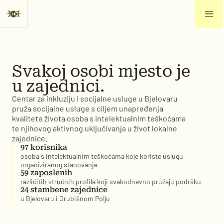
MS
O nama
O nama
Svakoj osobi mjesto je
Projekti
Projekti
u zajednici.
Centar za inkluziju i socijalne usluge u Bjelovaru
pruža socijalne usluge s ciljem unapređenja
Dokumenti
Dokumenti
kvalitete života osoba s intelektualnim teškoćama
te njihovog aktivnog uključivanja u život lokalne
zajednice.
97 korisnika
osoba s intelektualnim teškoćama koje koriste uslugu
organiziranog stanovanja
59 zaposlenih
različitih stručnih profila koji svakodnevno pružaju podršku
24 stambene zajednice
u Bjelovaru i Grubišnom Polju