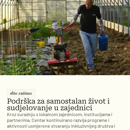
Što radimo
Podrška za samostalan život i
sudjelovanje u zajednici
Kroz suradnju s lokalnom zajednicom, institucijama i
partnerima, Centar kontinuirano razvija programe i
aktivnosti usmjerene stvaranju inkluzivnijeg društva i